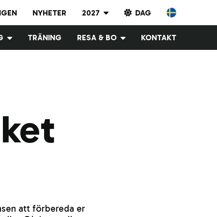
NGEN
NYHETER
2027
DAG
Resultatarkiv
G
TRÄNING
RESA & BO
KONTAKT
2023
ysning
Logi
2024
letiner
2025
2026
2027
aket
sen att förbereda er