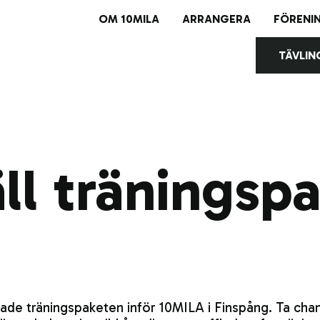
OM 10MILA
ARRANGERA
FÖRENI
TÄVLIN
Avl
Bul
ll träningsp
e träningspaketen inför 10MILA i Finspång. Ta chan