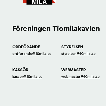
Föreningen Tiomilakavlen
ORDFÖRANDE
STYRELSEN
ordforande@10mila.se
styrelsen@10mila.se
KASSÖR
WEBMASTER
kassor@10mila.se
webmaster@10mila.se