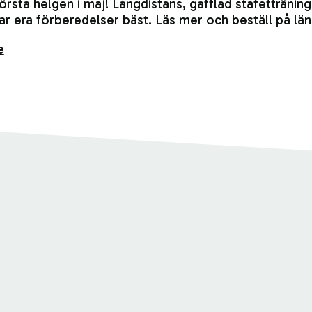
örsta helgen i maj! Långdistans, gafflad stafetträning
ar era förberedelser bäst. Läs mer och beställ på lä
e