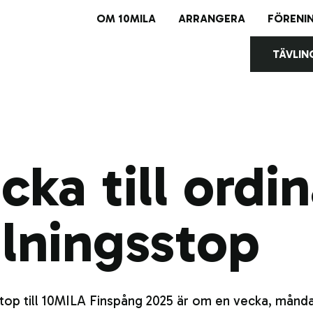
OM 10MILA
ARRANGERA
FÖRENI
TÄVLIN
Avl
Bul
cka till ordin
lningsstop
top till 10MILA Finspång 2025 är om en vecka, månd