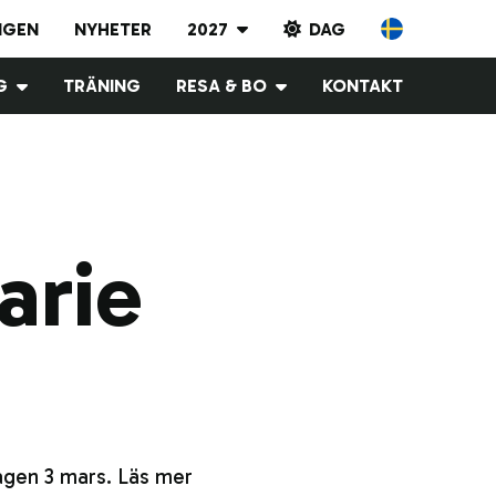
NGEN
NYHETER
2027
DAG
Resultatarkiv
G
TRÄNING
RESA & BO
KONTAKT
2023
ysning
Logi
2024
letiner
2025
2026
2027
arie
agen 3 mars. Läs mer