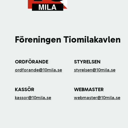
Föreningen Tiomilakavlen
ORDFÖRANDE
STYRELSEN
ordforande@10mila.se
styrelsen@10mila.se
KASSÖR
WEBMASTER
kassor@10mila.se
webmaster@10mila.se