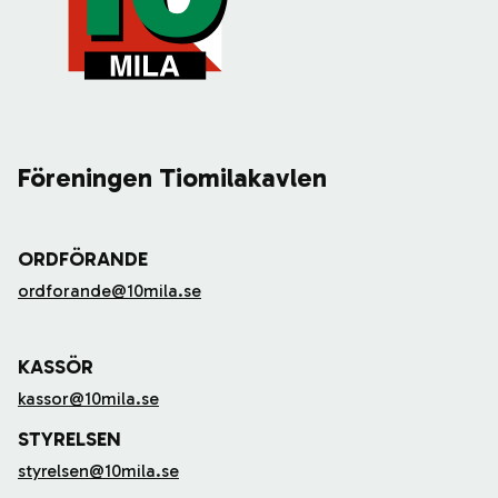
Föreningen Tiomilakavlen
ORDFÖRANDE
ordforande@10mila.se
KASSÖR
kassor@10mila.se
STYRELSEN
styrelsen@10mila.se