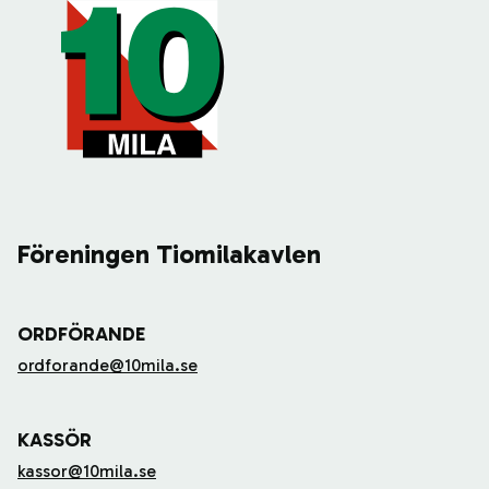
Föreningen Tiomilakavlen
ORDFÖRANDE
ordforande@10mila.se
KASSÖR
kassor@10mila.se