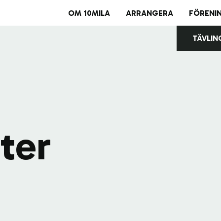
OM 10MILA
ARRANGERA
FÖRENI
TÄVLIN
Avl
Bul
ter