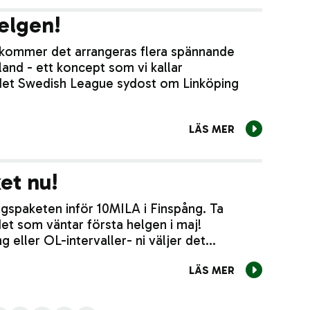
elgen!
kommer det arrangeras flera spännande
land - ett koncept som vi kallar
 det Swedish League sydost om Linköping
LÄS MER
et nu!
spaketen inför 10MILA i Finspång. Ta
det som väntar första helgen i maj!
g eller OL-intervaller- ni väljer det…
LÄS MER