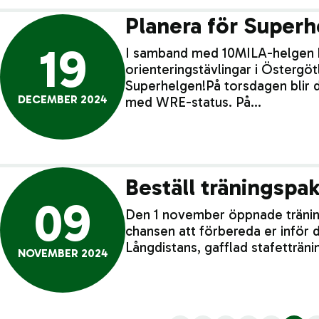
Planera för Superh
19
I samband med 10MILA-helgen 
orienteringstävlingar i Östergöt
Superhelgen!På torsdagen blir
DECEMBER 2024
med WRE-status. På…
Beställ träningspak
09
Den 1 november öppnade träning
chansen att förbereda er inför 
Långdistans, gafflad stafettränin
NOVEMBER 2024