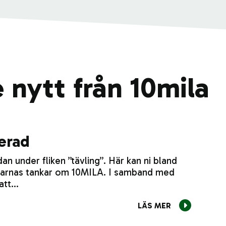
 nytt från 10mila
cerad
an under fliken ”tävling”. Här kan ni bland
ggarnas tankar om 10MILA. I samband med
 att…
LÄS MER