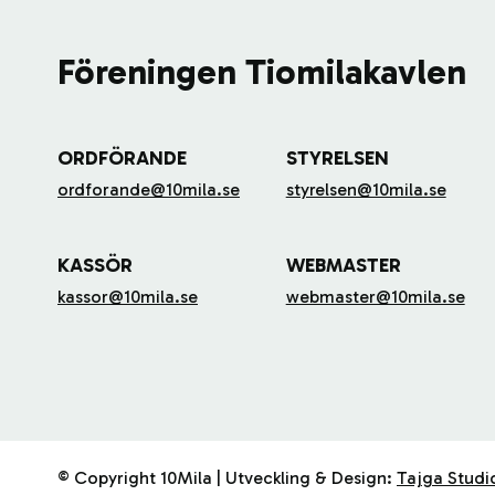
Föreningen Tiomilakavlen
ORDFÖRANDE
STYRELSEN
ordforande@10mila.se
styrelsen@10mila.se
KASSÖR
WEBMASTER
kassor@10mila.se
webmaster@10mila.se
© Copyright 10Mila | Utveckling & Design:
Tajga Studi