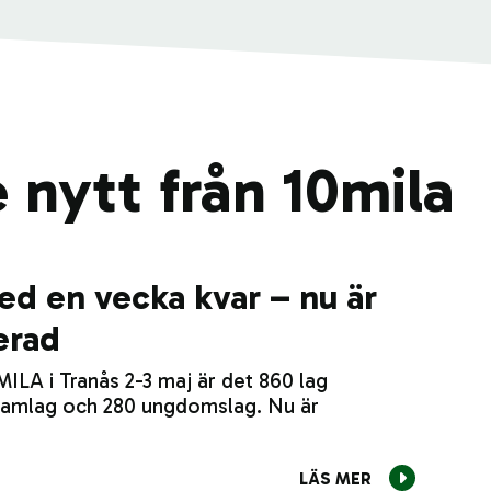
 nytt från 10mila
d en vecka kvar – nu är
erad
0MILA i Tranås 2-3 maj är det 860 lag
 damlag och 280 ungdomslag. Nu är
LÄS MER