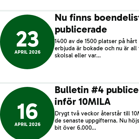
Nu finns boendelis
publicerade
23
1400 av de 1500 platser på hår
erbjuda är bokade och nu är all 
APRIL 2026
skolsal eller var…
Bulletin #4 publice
inför 10MILA
16
Drygt två veckor återstår till 10M
de senaste uppgifterna. Nu höjs
APRIL 2026
bit över 6.000…