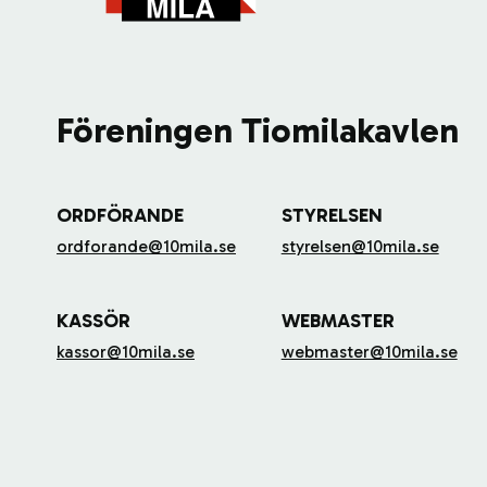
Föreningen Tiomilakavlen
ORDFÖRANDE
STYRELSEN
ordforande@10mila.se
styrelsen@10mila.se
KASSÖR
WEBMASTER
kassor@10mila.se
webmaster@10mila.se