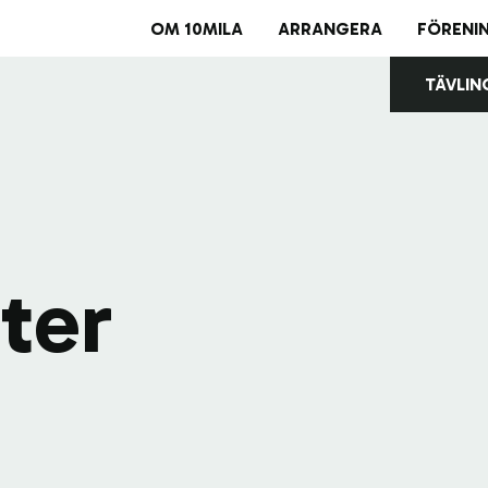
OM 10MILA
ARRANGERA
FÖRENI
TÄVLIN
Avl
Bul
ter