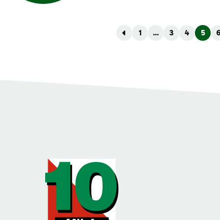
1
…
3
4
5