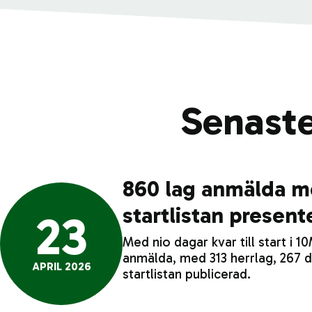
Senaste
860 lag anmälda me
startlistan present
23
Med nio dagar kvar till start i 1
anmälda, med 313 herrlag, 267
APRIL 2026
startlistan publicerad.