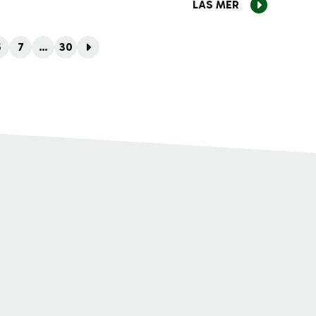
LÄS MER
6
7
…
30