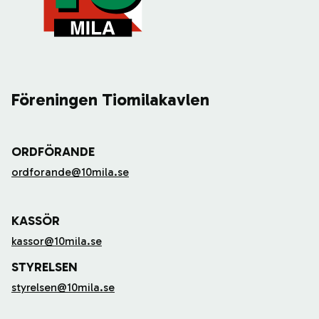
Föreningen Tiomilakavlen
ORDFÖRANDE
ordforande@10mila.se
KASSÖR
kassor@10mila.se
STYRELSEN
styrelsen@10mila.se