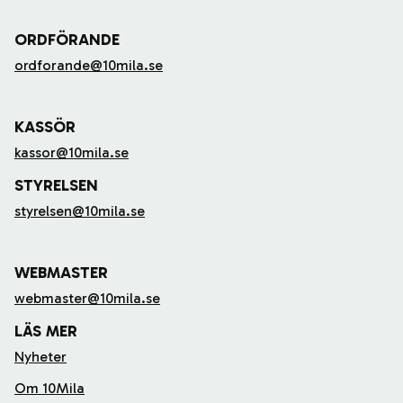
ORDFÖRANDE
ordforande@10mila.se
KASSÖR
kassor@10mila.se
STYRELSEN
styrelsen@10mila.se
WEBMASTER
webmaster@10mila.se
LÄS MER
Nyheter
Om 10Mila