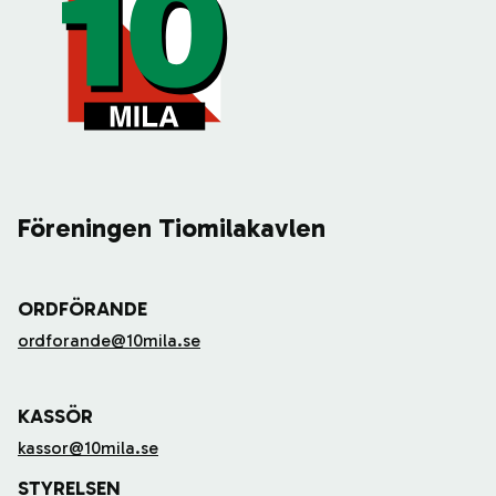
Föreningen Tiomilakavlen
ORDFÖRANDE
ordforande@10mila.se
KASSÖR
kassor@10mila.se
STYRELSEN